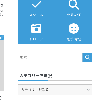
ンを
いる
では
スクール
空撮関係
ル
ドローン
最新情報
カテゴリーを選択
カ
テ
り
ゴ
リ
ー