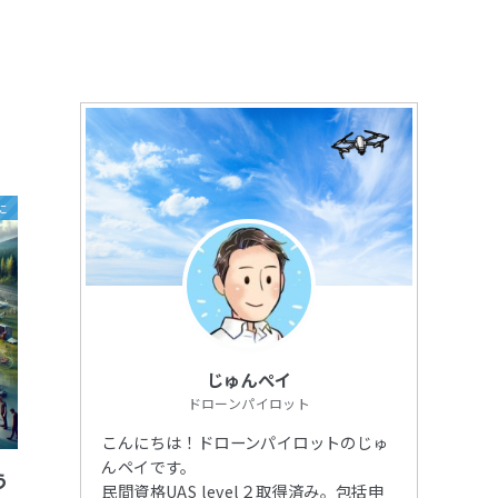
に
じゅんぺイ
ドローンパイロット
こんにちは！ドローンパイロットのじゅ
んペイです。
う
民間資格UAS level２取得済み。包括申