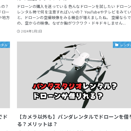
るの？
ドローンの購入を迷っている 色んなドローンを試したい ドロー
ドロー
レンタル時で何を注意すればいいの？ YouTubeやテレビをみて
や地方
と、ドローンの空撮映像をみる機会が増えましたね。 空撮なら
の、空からの映像。なぜか胸がワクワク・ドキドキしません...
2024年1月1日
ンタル
レンタ
でド
【カメラ以外も】パンダレンタルでドローンを借
る？メリットは？